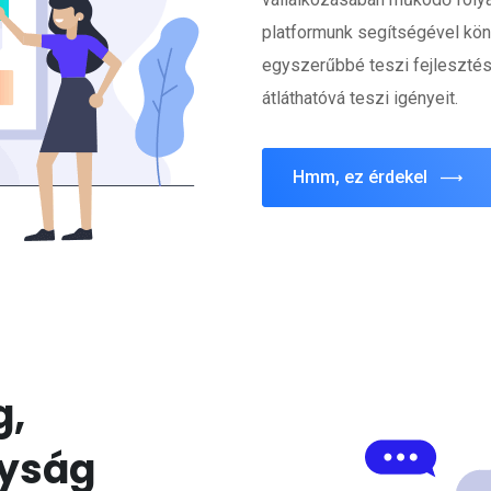
platformunk segítségével kö
egyszerűbbé teszi fejlesztési
átláthatóvá teszi igényeit.
Hmm, ez érdekel
g,
yság