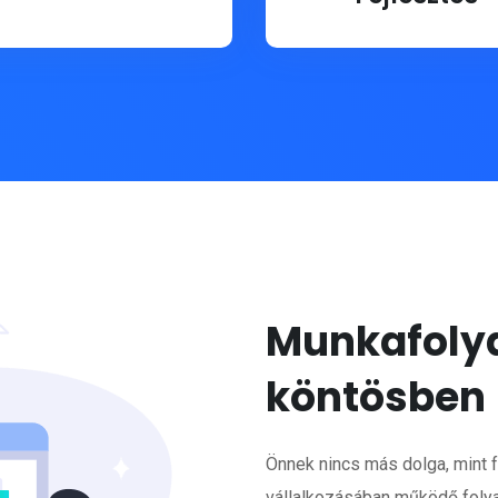
Munkafoly
köntösben
Önnek nincs más dolga, mint
vállalkozásában működő folyam