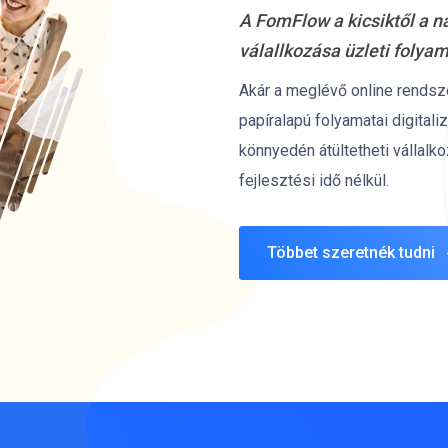
A FomFlow a kicsiktől a n
válallkozása üzleti folyam
Akár a meglévő online rendsze
papíralapú folyamatai digital
könnyedén átültetheti vállalk
fejlesztési idő nélkül.
Többet szeretnék tudni