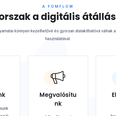
A FOMFLOW
korszak a digitális átállá
amatai könnyen kezelhetővé és gyorsan átalakíthatóvá válnak
használatával.
nk
Megvalósítu
E
nk
ásunk