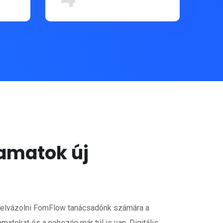
amatok új
 felvázolni FomFlow tanácsadónk számára a
atokat és a nehezén már túl is van. Digitális