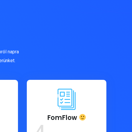
ról napra
erünket.
FomFlow
4