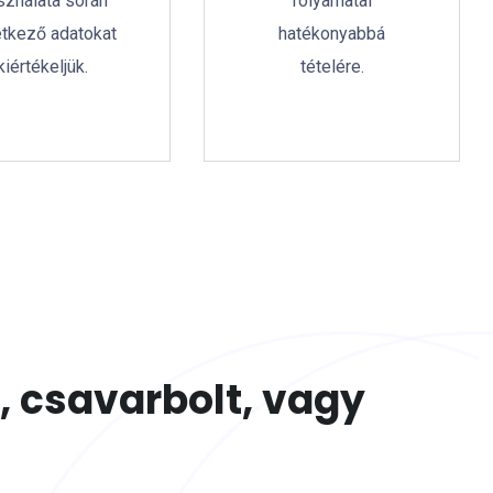
sználata során
folyamatai
etkező adatokat
hatékonyabbá
kiértékeljük.
tételére.
i, csavarbolt, vagy