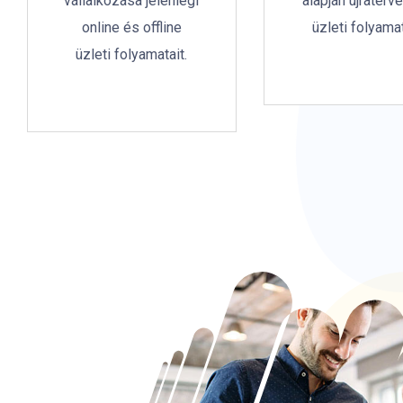
vállalkozása jelenlegi
alapján újraterv
online és offline
üzleti folyamat
üzleti folyamatait.