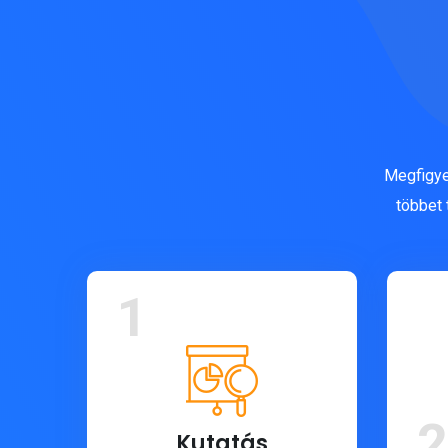
Megfigye
többet 
1
2
Kutatás