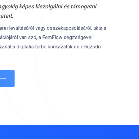
agyokig képes kiszolgálni és támogatni
atait.
rei leváltásáról vagy összekapcsolásáról, akár a
izációjáról van szó, a FomFlow segítségével
ozását a digitális térbe kockázatok és elhúzódó