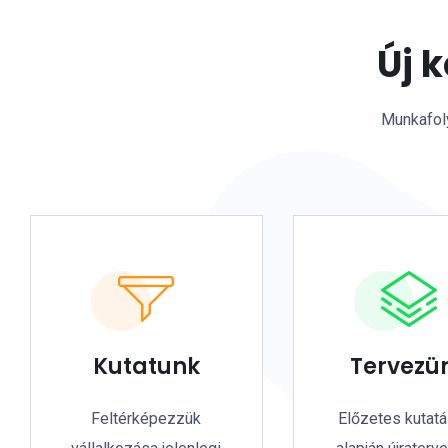
Új 
Munkafoly
Kutatunk
Tervezü
Feltérképezzük
Előzetes kutat