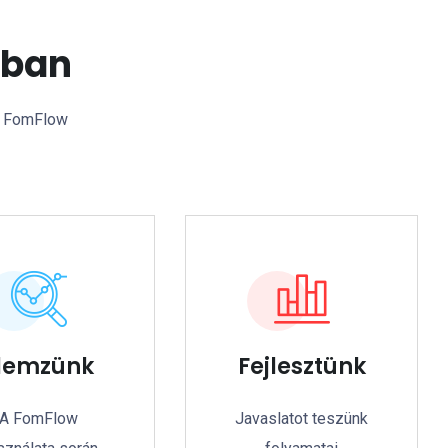
sban
 a FomFlow
lemzünk
Fejlesztünk
A FomFlow
Javaslatot teszünk