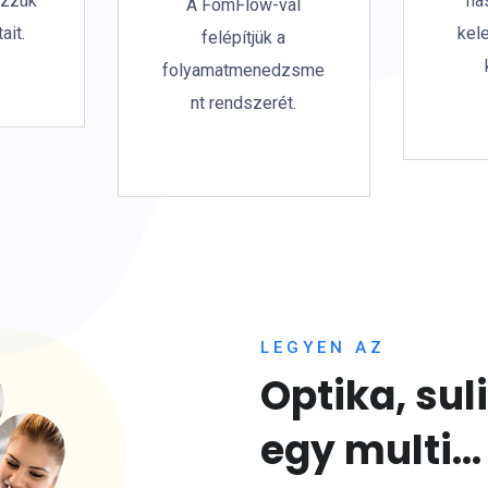
ezzük
ha
A FomFlow-val
ait.
kel
felépítjük a
folyamatmenedzsme
nt rendszerét.
LEGYEN AZ
Optika, sul
egy multi...