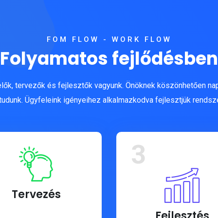
FOM FLOW - WORK FLOW
Folyamatos fejlődésben
lők, tervezők és fejlesztők vagyunk. Önöknek köszönhetően nap
tudunk. Ügyfeleink igényeihez alkalmazkodva fejlesztjük rendsz
3
Tervezés
Fejlesztés